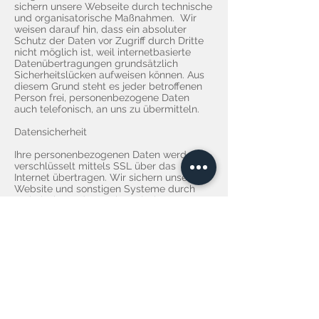
sichern unsere Webseite durch technische
und organisatorische Maßnahmen. Wir
weisen darauf hin, dass ein absoluter
Schutz der Daten vor Zugriff durch Dritte
nicht möglich ist, weil internetbasierte
Datenübertragungen grundsätzlich
Sicherheitslücken aufweisen können. Aus
diesem Grund steht es jeder betroffenen
Person frei, personenbezogene Daten
auch telefonisch, an uns zu übermitteln.
Datensicherheit
Ihre personenbezogenen Daten werden
verschlüsselt mittels SSL über das
Internet übertragen. Wir sichern unsere
Website und sonstigen Systeme durch
technische und organisatorische
Maßnahmen gegen Verlust, Zerstörung,
Zugriff, Veränderung oder Verbreitung
Ihrer Daten durch unbefugte Personen. Sie
sollten das Browserfenster schließen,
wenn Sie die Kommunikation mit uns
beenden, insbesondere wenn Sie den
Computer gemeinsam mit anderen
nutzen. Der gleiche Sicherheitsstandard
gilt für unseren Mailverkehr, der über
Mailserver in Deutschland abgewickelt